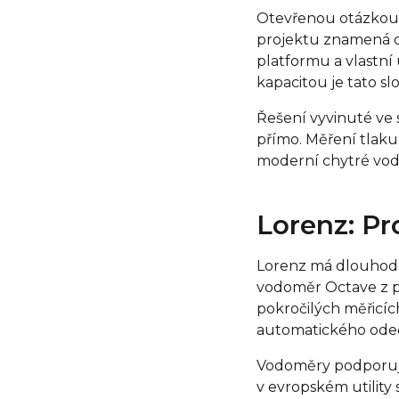
Otevřenou otázkou 
projektu znamená o
platformu a vlastn
kapacitou je tato sl
Řešení vyvinuté ve 
přímo. Měření tlaku
moderní chytré vo
Lorenz: Pr
Lorenz má dlouhodob
vodoměr Octave z p
pokročilých měřicíc
automatického ode
Vodoměry podporují
v evropském utility