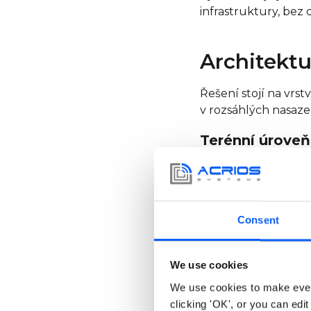
infrastruktury, bez
Architekt
Řešení stojí na vrs
v rozsáhlých nasaze
Terénní úroveň
Vodoměr Lorenz je p
tlakový snímač.
Úroveň koncen
Consent
Bezdrátový nebo dr
intervalu, typicky 1
We use cookies
překročení prahový
We use cookies to make ever
Úroveň WAN
clicking 'OK', or you can edit