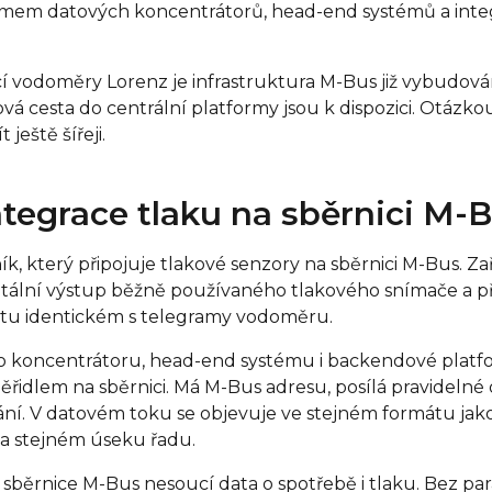
mem datových koncentrátorů, head-end systémů a inte
í vodoměry Lorenz je infrastruktura M-Bus již vybudová
vá cesta do centrální platformy jsou k dispozici. Otázkou
 ještě šířeji.
ntegrace tlaku na sběrnici M-
k, který připojuje tlakové senzory na sběrnici M-Bus. Za
itální výstup běžně používaného tlakového snímače a př
tu identickém s telegramy vodoměru.
 koncentrátoru, head-end systému i backendové platfo
ěřidlem na sběrnici. Má M-Bus adresu, posílá pravidelné 
ní. V datovém toku se objevuje ve stejném formátu jako
a stejném úseku řadu.
 sběrnice M-Bus nesoucí data o spotřebě i tlaku. Bez pa