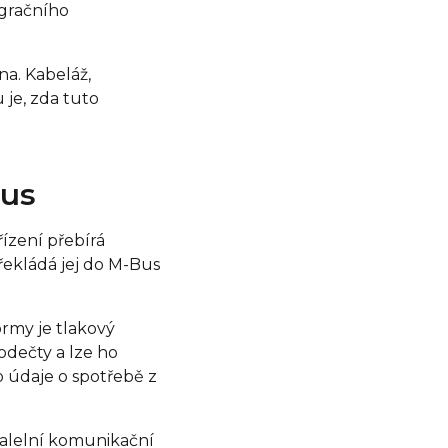
gračního
na. Kabeláž,
 je, zda tuto
Bus
řízení přebírá
ekládá jej do M-Bus
rmy je tlakový
odečty a lze ho
 údaje o spotřebě z
ralelní komunikační