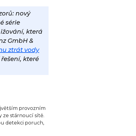
orů: nový
é série
nižování, která
renz GmbH &
u ztrát vody
řešení, které
největším provozním
 ze stárnoucí sítě.
ou detekci poruch,