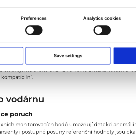
ší data přes LoRaWAN nebo NB-IoT. Tyto low-power WA
munikační vrstvou rozsáhlých smart-meteringových pro
Preferences
Analytics cookies
ndu
entrální platformy v jednotném formátu pro vizualizaci, 
ADA a správou majetku.
oretická. Její životaschopnost dokládají rozsáhlá nasaze
Save settings
ovozuje přes 1,3 milionu smart vodoměrů komunikujícíc
jších projektů svého druhu ve Velké Británii. Infrastru
ě kompatibilní.
ro vodárnu
kce poruch
fixních monitorovacích bodů umožňují detekci anomálií 
ansienty i postupné posuny referenční hodnoty jsou okam