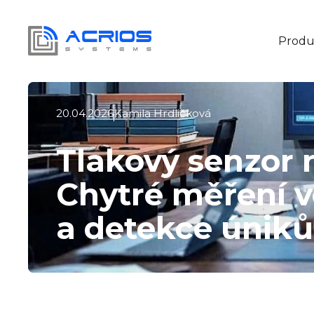
Produ
20.04.2026
Kamila Hrdličková
Tlakový senzor 
Chytré měření 
a detekce úniků