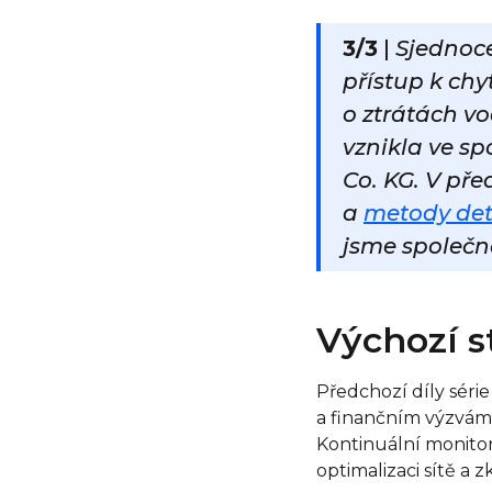
3/3
|
Sjednoc
přístup k chy
o ztrátách vo
vznikla ve s
Co. KG. V př
a
metody det
jsme společně
Výchozí st
Předchozí díly séri
a finančním výzvám v
Kontinuální monitor
optimalizaci sítě a 