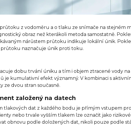
průtoku z vodoměru a o tlaku ze snímače na stejném m
gnostický obraz než kterákoli metoda samostatně. Pokle
ávaným nárůstem průtoku indikuje lokální únik. Pokle
průtoku naznačuje únik proti toku.
acuje dobu trvání úniku a tím i objem ztracené vody na u
 je kumulativní efekt významný. V kombinaci s aktivní
ty ze dvou stran současně.
ent založený na datech
tlakových dat z každého bodu je přímým vstupem pro
sienty nebo trvale vyšším tlakem lze označit jako riziko
ovat obnovu podle doložených dat, nikoli pouze podle stá