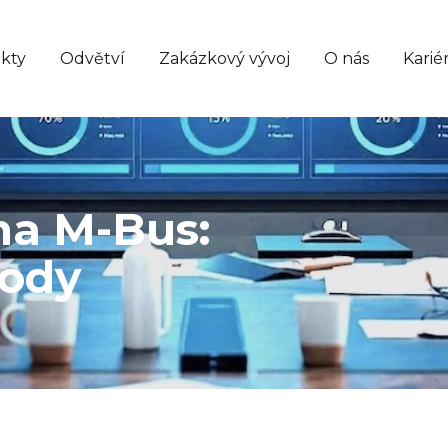
kty
Odvětví
Zakázkový vývoj
O nás
Karié
na M-Bus:
vody