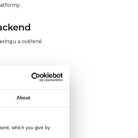
latformy.
backend
teringu a ověřené
k ACRIOS připojen
About
figurovatelném
n přenosem při
sent, which you give by