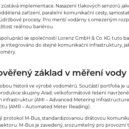
zůstává implementace. Nasazení tlakových senzorů ja
ddělená zařízení, paralelní komunikační cesty, samost
í údržbové procesy. Pro menší vodárny s omezeným rozp
ožitost reálnou bariérou.
spolupráci se společností Lorenz GmbH & Co. KG tuto ba
 je integrováno do stejné komunikační infrastruktury, ja
doměry.
ověřený základ v měření vody
ou historii ve výrobě vodoměrů. Součástí portfolia je 
rodukce skupiny Arad; velkoformátové řešení navržené 
h infrastruktur (AMI – Advanced Metering Infrastructur
čtu (AMR – Automated Meter Reading).
 protokol M-Bus, standardizovanou drátovou komunikac
 sektoru. M-Bus je zavedený, srozumitelný pro provozn