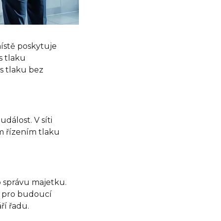
ístě poskytuje
s tlaku
s tlaku bez
dálost. V síti
m řízením tlaku
 správu majetku.
vé pro budoucí
ří řadu.