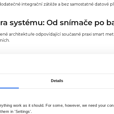
 dodatečné integrační zátěže a bez samostatné datové p
ura systému: Od snímače po 
tvené architektuře odpovídající současné praxi smart me
ních.
řipojen na M-Bus. Na stejnou sběrnici je přes převodní
trátoru
Details
átový M-Bus koncentrátor dotazuje obě zařízení v kon
5 minut až 1 hodina pro rutinní monitoring, s event-drive
ch hodnot.
ything work as it should. For some, however, we need your con
 them in 'Settings'.