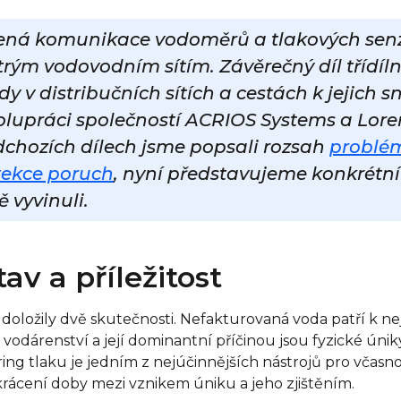
ená komunikace vodoměrů a tlakových senz
trým vodovodním sítím. Závěrečný díl třídíln
dy v distribučních sítích a cestách k jejich s
polupráci společností ACRIOS Systems a Lo
edchozích dílech jsme popsali rozsah
problém
ekce poruch
, nyní představujeme konkrétní 
 vyvinuli.
av a příležitost
e doložily dvě skutečnosti. Nefakturovaná voda patří k 
odárenství a její dominantní příčinou jsou fyzické úniky
ing tlaku je jedním z nejúčinnějších nástrojů pro včasn
zkrácení doby mezi vznikem úniku a jeho zjištěním.