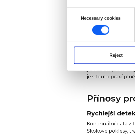
Koncentrátor přená
Consent
dnes standardní ko
Necessary cookies
Selection
Úroveň backe
Data přicházejí do c
se systémy GIS, SC
Architektura není te
Reject
Yorkshire Water pr
jeden z nejrozsáhle
je s touto praxí pln
Přínosy p
Rychlejší dete
Kontinuální data z 
Skokové poklesy, tr