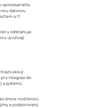
ko samostatného
atnou datovou
očtem a IT
riéru odstraňuje
kou využívají
ultrazvukový
pro integraci do
e) a systémů
i široce rozšířenou
í týmy a podporovaný