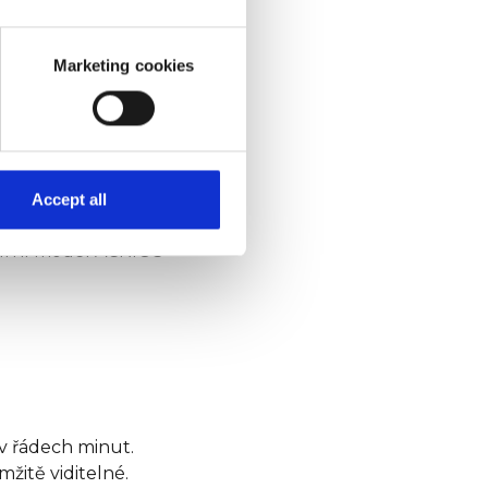
N technologie jsou
jektů v Evropě.
Marketing cookies
analýzu a integraci
ní, například
Accept all
h přes LoRaWAN,
kturní model ACRIOS
v řádech minut.
žitě viditelné.