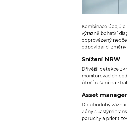
Kombinace údajů o 
výrazně bohatší dia
doprovázený neoček
odpovídající změny 
Snížení NRW
Dřívější detekce zkr
monitorovacích bodů
útočí řešení na ztrá
Asset managem
Dlouhodobý záznam 
Zóny s častými tran
poruchy a prioritiz