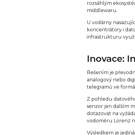
rozsáhlým ekosysté
middlewaru.
U vodárny nasazujíc
koncentrátory i dato
infrastrukturu využít
Inovace: I
Řešením je převodní
analogový nebo dig
telegramů ve formá
Z pohledu datového
senzor jen dalším m
dotazovat na vyžádá
vodoměru Lorenz n
Výsledkem je jediná