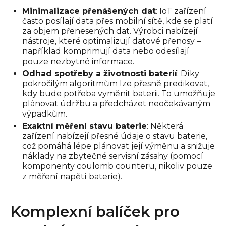
Minimalizace přenášených dat
: IoT zařízení
často posílají data přes mobilní sítě, kde se platí
za objem přenesených dat. Výrobci nabízejí
nástroje, které optimalizují datové přenosy –
například komprimují data nebo odesílají
pouze nezbytné informace.
Odhad spotřeby a životnosti baterií
: Díky
pokročilým algoritmům lze přesně predikovat,
kdy bude potřeba vyměnit baterii. To umožňuje
plánovat údržbu a předcházet neočekávaným
výpadkům.
Exaktní měření stavu baterie
: Některá
zařízení nabízejí přesné údaje o stavu baterie,
což pomáhá lépe plánovat její výměnu a snižuje
náklady na zbytečné servisní zásahy (pomocí
komponenty coulomb counteru, nikoliv pouze
z měření napětí baterie).
Komplexní balíček pro