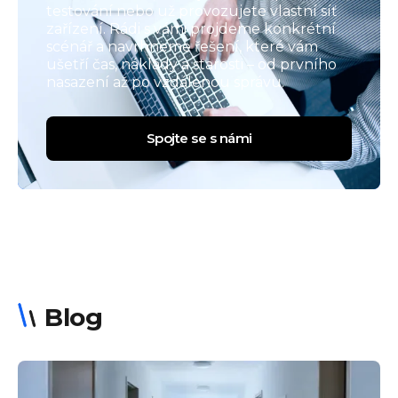
testování nebo už provozujete vlastní síť
zařízení. Rádi s vámi projdeme konkrétní
scénář a navrhneme řešení, které vám
ušetří čas, náklady a starosti – od prvního
nasazení až po vzdálenou správu.
Spojte se s námi
Blog