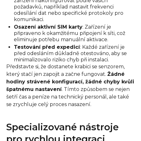
zařízení nakonfigurovat podle vašich
požadavků, například nastavit frekvenci
odesílání dat nebo specifické protokoly pro
komunikaci.
Osazení aktivní SIM karty
: Zařízení je
připraveno k okamžitému připojení k síti, což
eliminuje potřebu manuální aktivace.
Testování před expedicí
: Každé zařízení je
před odesláním důkladně otestováno, aby se
minimalizovalo riziko chyb při instalaci.
Představte si, že dostanete krabici se senzorem,
který stačí jen zapojit a začne fungovat.
Žádné
hodiny strávené konfigurací, žádné chyby kvůli
špatnému nastavení
. Tímto způsobem se nejen
šetří čas a peníze na technický personál, ale také
se zrychluje celý proces nasazení.
Specializované nástroje
pro rychlou integraci