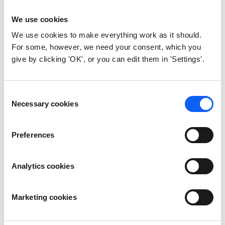
We use cookies
Je dlouhodobá vzdálená správa
We use cookies to make everything work as it should.
zařízení spolehlivá?
For some, however, we need your consent, which you
give by clicking 'OK', or you can edit them in 'Settings'.
Ano. Moderní zařízení podporují bezpečné
aktualizace firmwaru přes síť (FUOTA) i
vzdálenou konfiguraci, což snižuje potřebu
Consent
fyzických zásahů a výrazně omezuje
Necessary cookies
Selection
náklady na údržbu.
Preferences
Jak spolehlivé je vzdálené
Analytics cookies
aktualizování firmwaru pomocí
FUOTA?
Marketing cookies
Při správné implementaci je FUOTA
spolehlivá a bezpečná. Aktualizace jsou