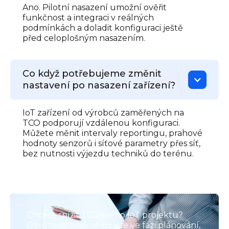
Ano. Pilotní nasazení umožní ověřit
funkčnost a integraci v reálných
podmínkách a doladit konfiguraci ještě
před celoplošným nasazením.
Co když potřebujeme změnit
nastavení po nasazení zařízení?
IoT zařízení od výrobců zaměřených na
TCO podporují vzdálenou konfiguraci.
Můžete měnit intervaly reportingu, prahové
hodnoty senzorů i síťové parametry přes síť,
bez nutnosti výjezdu techniků do terénu.
Chcete snížit TCO svého IoT projektu?
Ozvěte se nám, ať už jste ve fázi plánování,