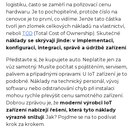
logistiku, často se zaměří na pořizovací cenu
hardwaru. Je to pochopitelné, protože číslo na
cenovce je to první, co vidíme. Jenže tato částka
tvoří jen zlomek celkových nákladů na vlastnictví,
neboli
TCO
(Total Cost of Ownership). Skutečné
náklady se skrývají jinde: v implementaci,
konfiguraci, integraci, správě a údržbě zařízení
.
Představte si, že kupujete auto. Neplatíte jen za
vůz samotný. Musíte počítat s pojištěním, servisem,
palivem a případnými opravami. U IoT zařízení je to
podobné. Náklady na technický personál, vývoj
softwaru nebo odstraňování chyb při instalaci
mohou rychle převýšit cenu samotného zařízení.
Dobrou zprávou je, že
moderní výrobci IoT
zařízení nabízejí řešení, která tyto náklady
výrazně snižují
. Jak? Pojďme se na to podívat
krok za krokem.