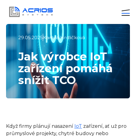
29.05.2025
Kamila Hrdličková
Jak výrobce IoT
zařízení pomáhá
snížit TCO
Když firmy plánují nasazení
IoT
zařízení, ať už pro
průmyslové projekty, chytré budovy nebo