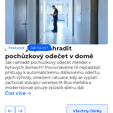
Jak nejlépe nahradit
Featured
Jak na to?
pochůzkový odečet v domě
Jak nahradit pochůzkový odečet měřidel v
bytových domech? Porovnáváme tři nejčastější
přístupy k automatickému dálkovému odečtu,
jejich výhody, omezení i situace, kdy se vyplatí
zachovat stávající wireless M-Bus měřidla a
modernizovat pouze způsob sběru dat.
Číst více
Všechny články