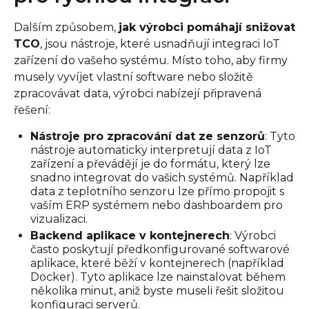
Dalším způsobem,
jak výrobci pomáhají snižovat
TCO
, jsou nástroje, které usnadňují integraci IoT
zařízení do vašeho systému. Místo toho, aby firmy
musely vyvíjet vlastní software nebo složitě
zpracovávat data, výrobci nabízejí připravená
řešení:
Nástroje pro zpracování dat ze senzorů
: Tyto
nástroje automaticky interpretují data z IoT
zařízení a převádějí je do formátu, který lze
snadno integrovat do vašich systémů. Například
data z teplotního senzoru lze přímo propojit s
vaším ERP systémem nebo dashboardem pro
vizualizaci.
Backend aplikace v kontejnerech
: Výrobci
často poskytují předkonfigurované softwarové
aplikace, které běží v kontejnerech (například
Docker). Tyto aplikace lze nainstalovat během
několika minut, aniž byste museli řešit složitou
konfiguraci serverů.