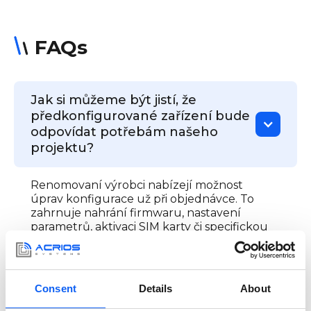
FAQs
Jak si můžeme být jistí, že
předkonfigurované zařízení bude
odpovídat potřebám našeho
projektu?
Renomovaní výrobci nabízejí možnost
úprav konfigurace už při objednávce. To
zahrnuje nahrání firmwaru, nastavení
parametrů, aktivaci SIM karty či specifickou
kalibraci pro dané použití. V případě
potřeby lze získat i pilotní sérii pro
otestování v reálném prostředí před
nasazením ve velkém měřítku.
Consent
Details
About