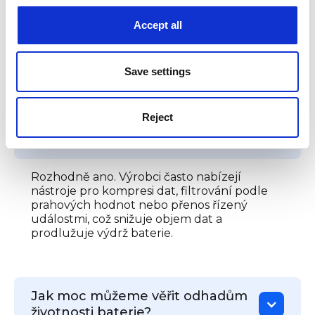
před instalací ověřovány a běžně testovány
v reálných podmínkách, aby byla zajištěná
Accept all
vysoká spolehlivost. Díky tomu lze rychle
nasazovat opravy a vylepšení napříč celým
portfoliem zařízení.
Save settings
Reject
Lze optimalizovat datový provoz a
snížit tak náklady?
Rozhodně ano. Výrobci často nabízejí
nástroje pro kompresi dat, filtrování podle
prahových hodnot nebo přenos řízený
událostmi, což snižuje objem dat a
prodlužuje výdrž baterie.
Jak moc můžeme věřit odhadům
životnosti baterie?